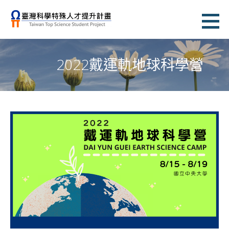
跳
至
臺灣科學特殊人才提升計畫
主
TAIWAN TOP SCIENCE STUDENT PROJECT
要
2022戴運軌地球科學營
內
容