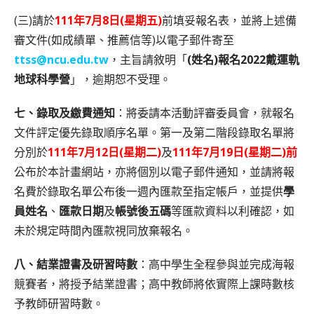
(三)請於
111年7月8日(星期五)
前填妥報名表，並將上述備
審文件(如成績單、推薦信等)以電子郵件寄至
ttss@ncu.edu.tw
，主旨請敘明「
(姓名)報名2022戴運軌
地球科學營
」，逾期恕不受理。
七、錄取及繳費通知
：將委請本活動評審委員會，就報名
文件評定優先錄取順序名單。第一及第二階段錄取名單將
分別於
111年7月12日(星期二)
及
111年7月19日(星期二)前
公布於本計畫網站，亦將個別以電子郵件通知，並請將報
名費於錄取名單公布後一週內匯款至指定帳戶，並提供
學
員姓名
、
匯款日期
及
帳號後五碼
等匯款資料以利確認，如
未於規定時間內匯款視同放棄報名。
八、結業證書及研習時數
：高中學生全程參與並完成海報
競賽者，將授予結業證書；高中教師將依實際上課時數核
予教師研習時數。