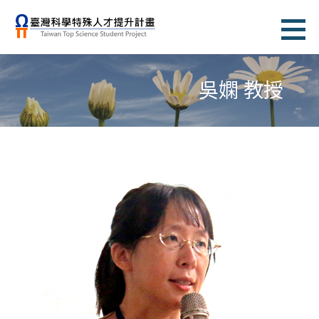
跳
至
臺灣科學特殊人才提升計畫
主
TAIWAN TOP SCIENCE STUDENT PROJECT
要
吳嫻 教授
內
容