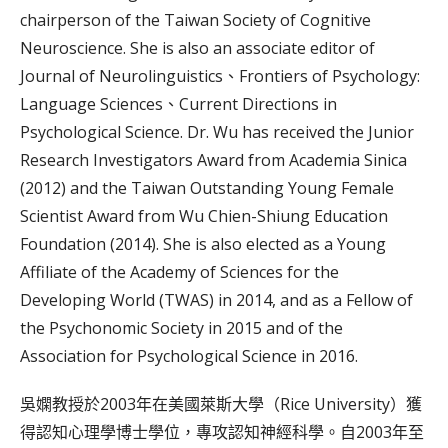
chairperson of the Taiwan Society of Cognitive
Neuroscience. She is also an associate editor of
Journal of Neurolinguistics、Frontiers of Psychology:
Language Sciences、Current Directions in
Psychological Science. Dr. Wu has received the Junior
Research Investigators Award from Academia Sinica
(2012) and the Taiwan Outstanding Young Female
Scientist Award from Wu Chien-Shiung Education
Foundation (2014). She is also elected as a Young
Affiliate of the Academy of Sciences for the
Developing World (TWAS) in 2014, and as a Fellow of
the Psychonomic Society in 2015 and of the
Association for Psychological Science in 2016.
吳嫻教授於2003年在美國萊斯大學（Rice University）獲
得認知心理學博士學位，專攻認知神經科學。自2003年至