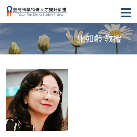
跳
至
臺灣科學特殊人才提升計畫
主
TAIWAN TOP SCIENCE STUDENT PROJECT
要
施如齡 教授
內
容